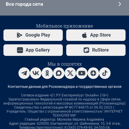
Все города сети
Мобильное приложение
Google Play
App Store
App Gallery
RuStore
Мы в соцсетях
Контактные данные для Роскомнадзора и государственных органов
Сетевое издание «Е1.РУ Екатеринбург Онлайн» (18+)
Зарегистрировано Федеральной службой по надзору в сфере связи,
информационных технологий и массовых коммуникаций (Роскомнадзор)
Свидетельство о регистрации № ФС77-84675 от 06.02.2023 г.
Учредитель: Общество с ограниченной ответственностью "ИНТЕРНЕТ
ТЕХНОЛОГИИ"
Главный редактор: Малкова Марина Андреевна
Адрес редакции: 620000, Екатеринбург, ул. Шейнкмана, 10, 3-й этаж,
Телефоны (круглосуточно): 8 (343) 379-49-95, 34-555-34,