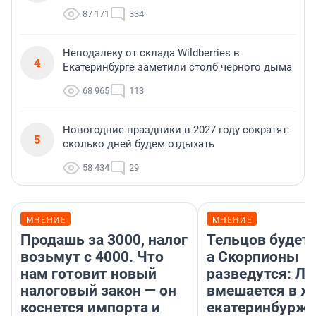
87 171
334
Неподалеку от склада Wildberries в
4
Екатеринбурге заметили столб черного дыма
68 965
113
Новогодние праздники в 2027 году сократят:
5
сколько дней будем отдыхать
58 434
29
МНЕНИЕ
МНЕНИЕ
Продашь за 3000, налог
Тельцов будет 
возьмут с 4000. Что
а Скорпионы
нам готовит новый
разведутся: Лу
налоговый закон — он
вмешается в ж
коснется импорта и
екатеринбурж