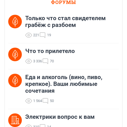
ФОРУМЫ
Только что стал свидетелем
грабёж с разбоем
221
19
Что то прилетело
3 336
70
Еда и алкоголь (вино, пиво,
крепкое). Ваши любимые
сочетания
1 564
50
Электрики вопрос к вам
310
14