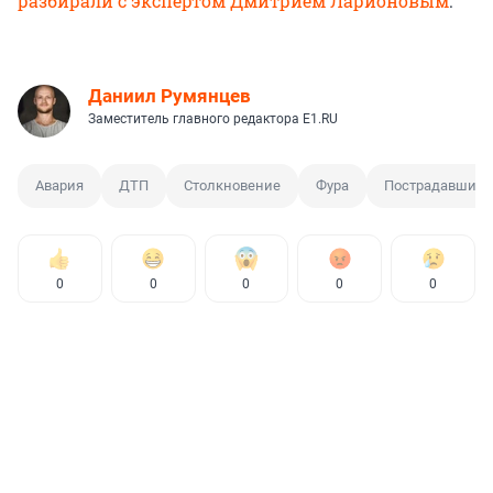
разбирали с экспертом Дмитрием Ларионовым
.
Даниил Румянцев
Заместитель главного редактора E1.RU
Авария
ДТП
Столкновение
Фура
Пострадавший
0
0
0
0
0