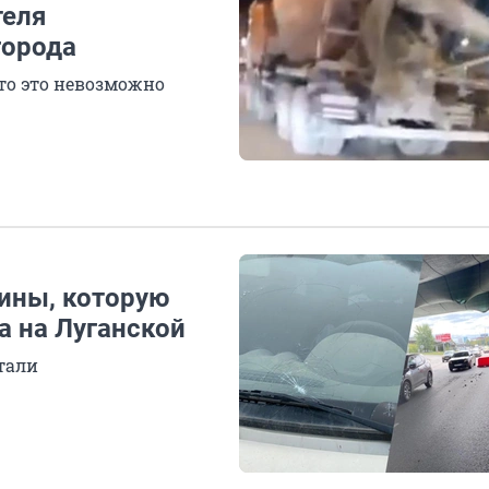
теля
города
то это невозможно
ины, которую
 на Луганской
тали