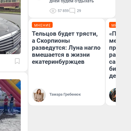
дней будем отдыхать
57 859
29
МНЕНИЕ
МНЕНИЕ
Тельцов будет трясти,
«Покуп
а Скорпионы
мешке»
разведутся: Луна нагло
предпр
вмешается в жизни
рассказ
екатеринбуржцев
самом 
бизнес
дешевы
На
Тамара Гребенюк
От
де