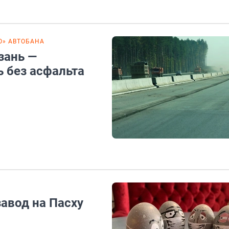
О» АВТОБАНА
зань —
 без асфальта
завод на Пасху