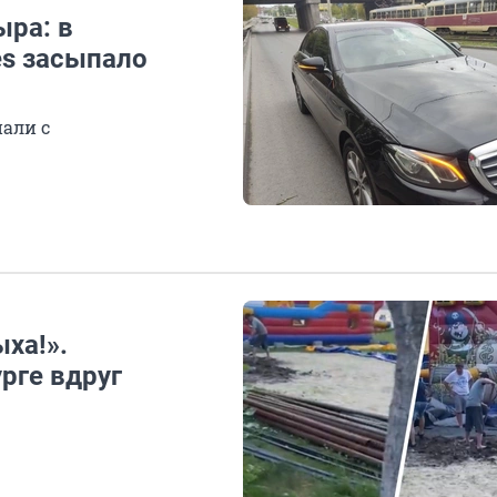
ыра: в
es засыпало
али с
ха!».
рге вдруг