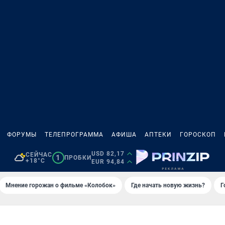
ФОРУМЫ
ТЕЛЕПРОГРАММА
АФИША
АПТЕКИ
ГОРОСКОП
USD 82,17
СЕЙЧАС
1
ПРОБКИ
+18°C
EUR 94,84
Мнение горожан о фильме «Колобок»
Где начать новую жизнь?
Г