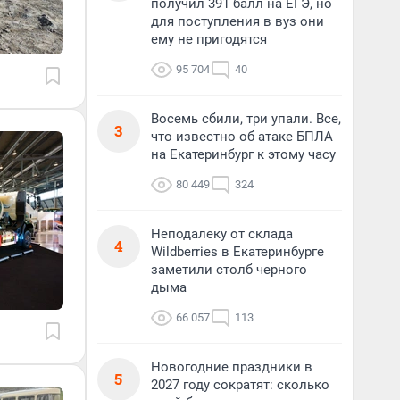
получил 391 балл на ЕГЭ, но
для поступления в вуз они
ему не пригодятся
95 704
40
Восемь сбили, три упали. Все,
3
что известно об атаке БПЛА
на Екатеринбург к этому часу
80 449
324
Неподалеку от склада
4
Wildberries в Екатеринбурге
заметили столб черного
дыма
66 057
113
Новогодние праздники в
5
2027 году сократят: сколько