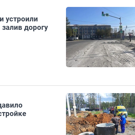
и устроили
 залив дорогу
давило
стройке