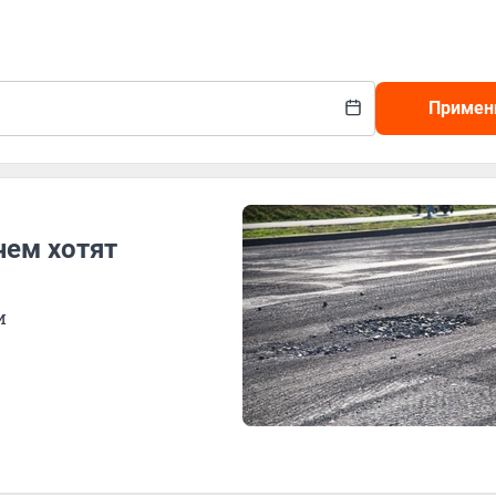
Примен
чем хотят
и