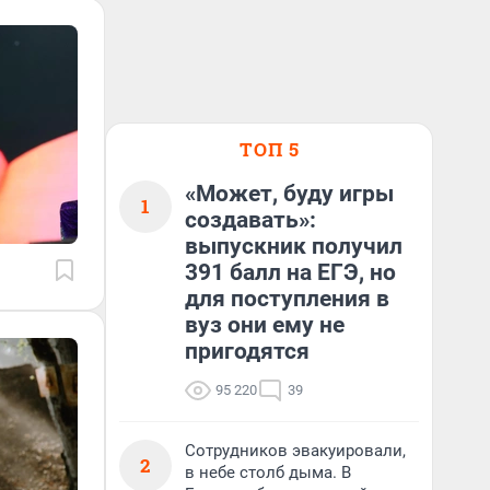
ТОП 5
«Может, буду игры
1
создавать»:
выпускник получил
391 балл на ЕГЭ, но
для поступления в
вуз они ему не
пригодятся
95 220
39
Сотрудников эвакуировали,
2
в небе столб дыма. В