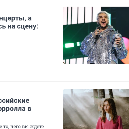
нцерты, а
ь на сцену:
оссийские
эрролла в
е то, чего вы ждете