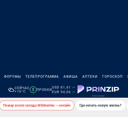
ФОРУМЫ
ТЕЛЕПРОГРАММА
АФИША
АПТЕКИ
ГОРОСКОП
USD 81,41
СЕЙЧАС
3
ПРОБКИ
+16°C
EUR 94,06
Пожар возле склада Wildberries — онлайн
Где начать новую жизнь?