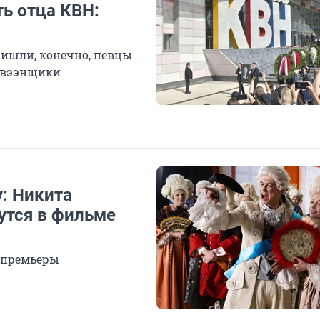
ь отца КВН:
ишли, конечно, певцы
авээнщики
: Никита
утся в фильме
 премьеры