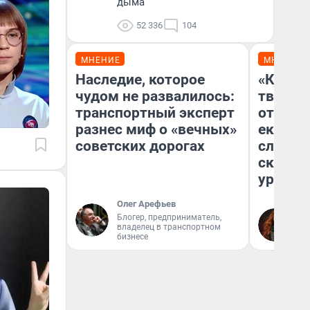
дыма
52 336
104
МНЕНИЕ
МНЕНИЕ
Наследие, которое
«Какую
чудом не развалилось:
творили
транспортный эксперт
отмажу
разнес миф о «вечных»
екатер
советских дорогах
следов
сканда
уральс
Олег Арефьев
Блогер, предприниматель,
Ек
владелец в транспортном
Об
бизнесе