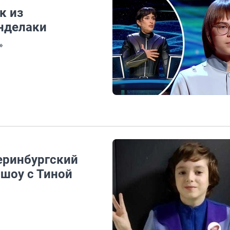
к из
анделаки
»
еринбургский
 шоу с Тиной