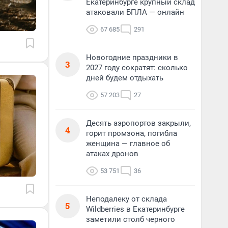
Екатеринбурге крупный склад
атаковали БПЛА — онлайн
67 685
291
Новогодние праздники в
3
2027 году сократят: сколько
дней будем отдыхать
57 203
27
Десять аэропортов закрыли,
4
горит промзона, погибла
женщина — главное об
атаках дронов
53 751
36
Неподалеку от склада
5
Wildberries в Екатеринбурге
заметили столб черного