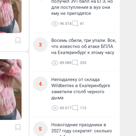
получил 391 балл на ЕГЭ, но
для поступления в вуз они
ему не пригодятся
96 314
41
Восемь сбили, три упали. Все,
3
что известно об атаке БПЛА
на Екатеринбург к этому часу
89 089
335
Неподалеку от склада
4
Wildberries в Екатеринбурге
заметили столб черного
дыма
69 617
113
Новогодние праздники в
5
2027 году сократят: сколько