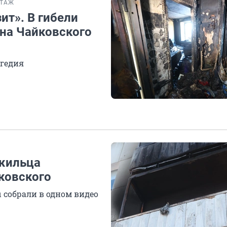
РТАЖ
ит». В гибели
на Чайковского
агедия
 жильца
ковского
собрали в одном видео