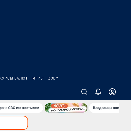
КУРСЫ ВАЛЮТ
ИГРЫ
ZODY
ерана СВО его костылем
Владельцы электрока