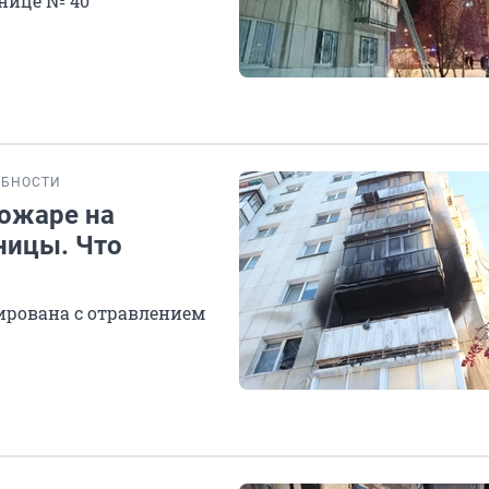
нице № 40
ОБНОСТИ
ожаре на
ницы. Что
рована с отравлением