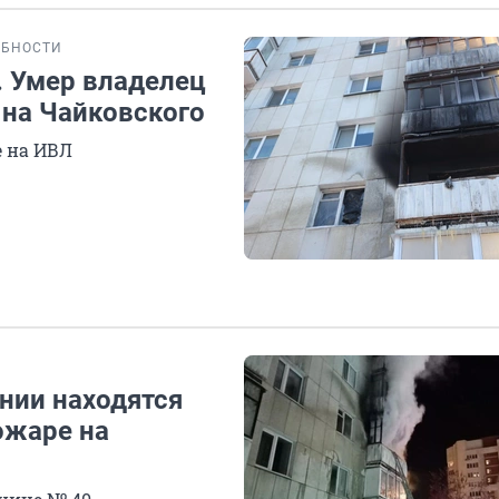
ОБНОСТИ
. Умер владелец
 на Чайковского
е на ИВЛ
янии находятся
ожаре на