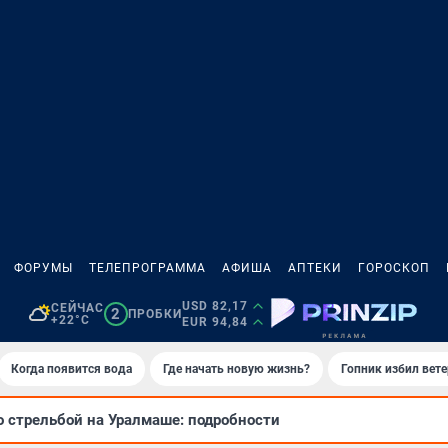
ФОРУМЫ
ТЕЛЕПРОГРАММА
АФИША
АПТЕКИ
ГОРОСКОП
USD 82,17
СЕЙЧАС
2
ПРОБКИ
+22°C
EUR 94,84
Когда появится вода
Где начать новую жизнь?
Гопник избил вет
о стрельбой на Уралмаше: подробности