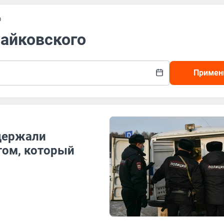
О
Чайковского
Примен
держали
том, который