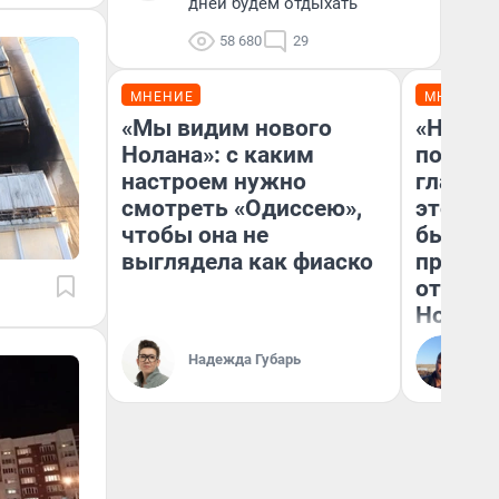
дней будем отдыхать
58 680
29
МНЕНИЕ
МНЕНИЕ
«Мы видим нового
«Никог
Нолана»: с каким
победи
настроем нужно
главны
смотреть «Одиссею»,
этого г
чтобы она не
бьет р
выглядела как фиаско
прокат
отзыв 
Нолана
Ст
Надежда Губарь
Эк