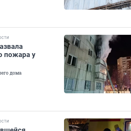
ОСТИ
назвала
 пожара у
его дома
ОСТИ
евшейся