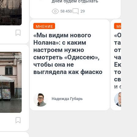
дней будем отдыхать
58 450
29
МНЕНИЕ
МНЕНИЕ
«Мы видим нового
«Офици
Нолана»: с каким
таксис
настроем нужно
отказы
смотреть «Одиссею»,
чаевые
чтобы она не
Екатер
выглядела как фиаско
том, ка
своей 
и обра
Ан
Надежда Губарь
ис