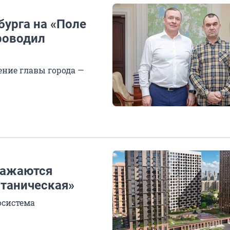
бурга на «Поле
роводил
ение главы города —
ражаются
отаническая»
осистема