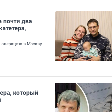
а почти два
катетера,
а операцию в Москву
ера, который
м