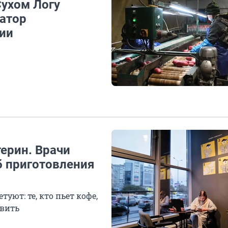
Сухом Логу
гатор
ии
ерин. Врачи
 приготовления
уют: те, кто пьет кофе,
овить