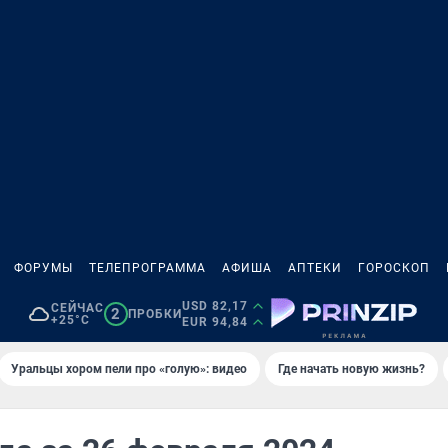
ФОРУМЫ
ТЕЛЕПРОГРАММА
АФИША
АПТЕКИ
ГОРОСКОП
USD 82,17
СЕЙЧАС
2
ПРОБКИ
+25°C
EUR 94,84
Уральцы хором пели про «голую»: видео
Где начать новую жизнь?