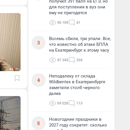
получил 391 балл на ЕГЭ, но
для поступления в вуз они
ему не пригодятся
96 109
41
Восемь сбили, три упали. Все,
3
что известно об атаке БПЛА
на Екатеринбург к этому часу
87 343
334
Неподалеку от склада
4
Wildberries в Екатеринбурге
заметили столб черного
дыма
69 028
113
Новогодние праздники в
5
2027 году сократят: сколько