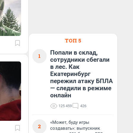
ТОП 5
Попали в склад,
1
сотрудники сбегали
в лес. Как
Екатеринбург
пережил атаку БПЛА
— следили в режиме
онлайн
125 459
426
«Может, буду игры
2
создавать»: выпускник