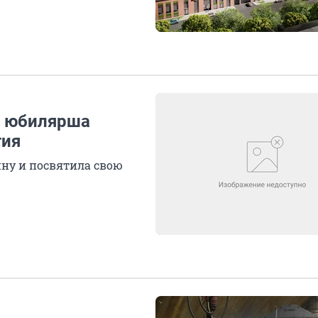
»: юбилярша
тия
йну и посвятила свою