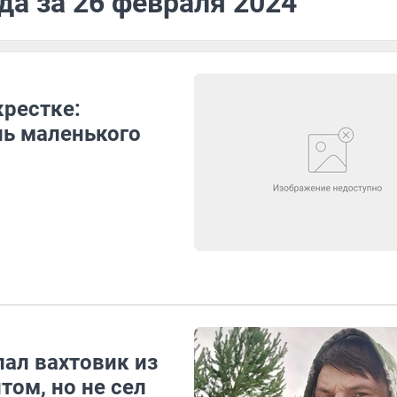
да за 26 февраля 2024
крестке:
ль маленького
пал вахтовик из
том, но не сел