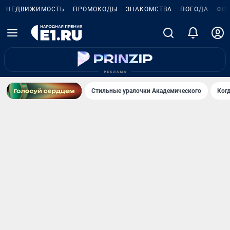
НЕДВИЖИМОСТЬ
ПРОМОКОДЫ
ЗНАКОМСТВА
ПОГОДА
ФО
Стильные уралочки Академического
Ког