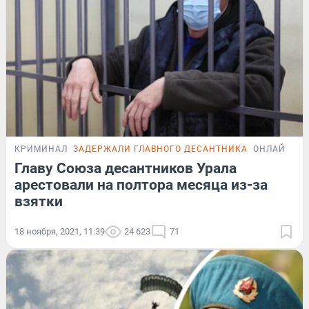
КРИМИНАЛ
ЗАДЕРЖАЛИ ГЛАВНОГО ДЕСАНТНИКА
ОНЛАЙН-ТР
Главу Союза десантников Урала
арестовали на полтора месяца из-за
взятки
18 ноября, 2021, 11:39
24 623
71