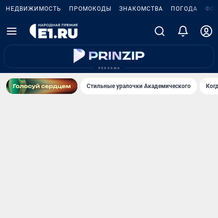
НЕДВИЖИМОСТЬ
ПРОМОКОДЫ
ЗНАКОМСТВА
ПОГОДА
ФО
Стильные уралочки Академического
Ког