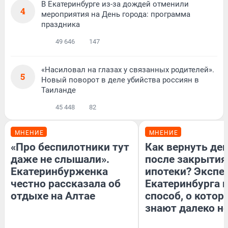
В Екатеринбурге из-за дождей отменили
4
мероприятия на День города: программа
праздника
49 646
147
«Насиловал на глазах у связанных родителей».
5
Новый поворот в деле убийства россиян в
Таиланде
45 448
82
МНЕНИЕ
МНЕНИЕ
«Про беспилотники тут
Как вернуть де
даже не слышали».
после закрытия
Екатеринбурженка
ипотеки? Экспе
честно рассказала об
Екатеринбурга 
отдыхе на Алтае
способ, о котор
знают далеко не