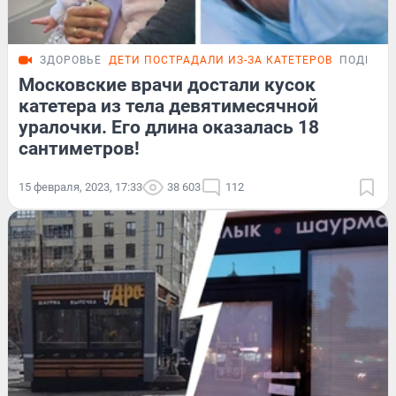
ЗДОРОВЬЕ
ДЕТИ ПОСТРАДАЛИ ИЗ-ЗА КАТЕТЕРОВ
ПОДРОБ
Московские врачи достали кусок
катетера из тела девятимесячной
уралочки. Его длина оказалась 18
сантиметров!
15 февраля, 2023, 17:33
38 603
112