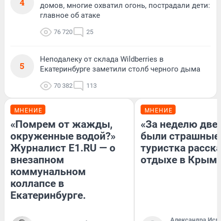
4
домов, многие охватил огонь, пострадали дети:
главное об атаке
76 720
25
Неподалеку от склада Wildberries в
5
Екатеринбурге заметили столб черного дыма
70 382
113
МНЕНИЕ
МНЕНИЕ
«Помрем от жажды,
«За неделю две
окруженные водой?»
были страшные
Журналист E1.RU — о
туристка расска
внезапном
отдыхе в Крым
коммунальном
коллапсе в
Екатеринбурге.
Александра Исм