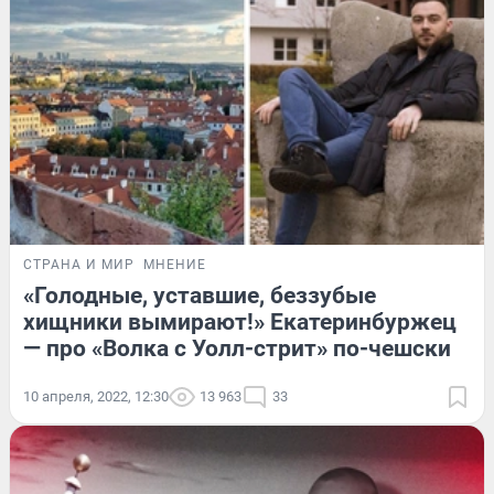
СТРАНА И МИР
МНЕНИЕ
«Голодные, уставшие, беззубые
хищники вымирают!» Екатеринбуржец
— про «Волка с Уолл-стрит» по-чешски
10 апреля, 2022, 12:30
13 963
33