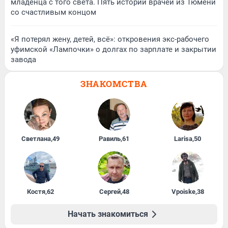
младенца с того света. Пять историй врачей из Тюмени
со счастливым концом
«Я потерял жену, детей, всё»: откровения экс-рабочего
уфимской «Лампочки» о долгах по зарплате и закрытии
завода
ЗНАКОМСТВА
Светлана
,
49
Равиль
,
61
Larisa
,
50
Костя
,
62
Сергей
,
48
Vpoiske
,
38
Начать знакомиться