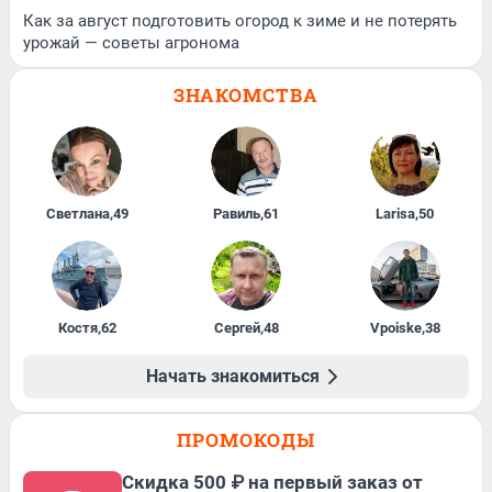
Как за август подготовить огород к зиме и не потерять
урожай — советы агронома
ЗНАКОМСТВА
Светлана
,
49
Равиль
,
61
Larisa
,
50
Костя
,
62
Сергей
,
48
Vpoiske
,
38
Начать знакомиться
ПРОМОКОДЫ
Скидка 500 ₽ на первый заказ от