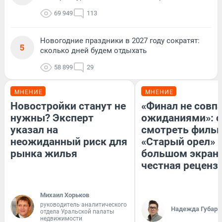
69 949
113
Новогодние праздники в 2027 году сократят:
5
сколько дней будем отдыхать
58 899
29
МНЕНИЕ
МНЕНИЕ
Новостройки станут не
«Финал не совпа
нужны? Эксперт
ожиданиями»: с
указал на
смотреть филь
неожиданный риск для
«Старый орел» 
рынка жилья
большом экран
честная реценз
Михаил Хорьков
руководитель аналитического
Надежда Губарь
отдела Уральской палаты
недвижимости