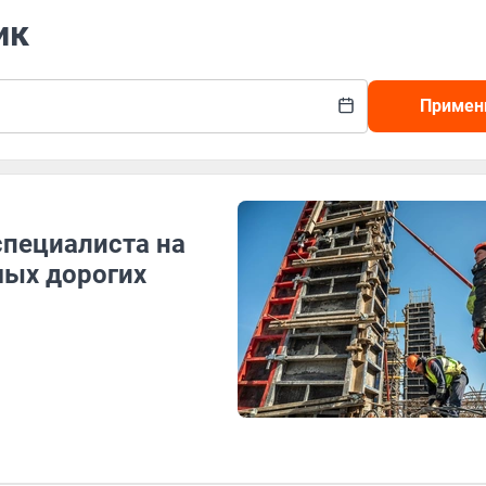
ик
Примен
специалиста на
мых дорогих