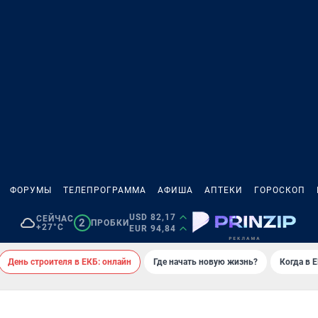
ФОРУМЫ
ТЕЛЕПРОГРАММА
АФИША
АПТЕКИ
ГОРОСКОП
USD 82,17
СЕЙЧАС
2
ПРОБКИ
+27°C
EUR 94,84
День строителя в ЕКБ: онлайн
Где начать новую жизнь?
Когда в 