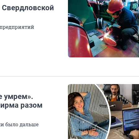
в Свердловской
 предприятий
е умрем».
фирма разом
ими было дальше