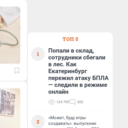
ТОП 5
Попали в склад,
1
сотрудники сбегали
в лес. Как
Екатеринбург
пережил атаку БПЛА
— следили в режиме
онлайн
124 709
426
«Может, буду игры
2
создавать»: выпускник