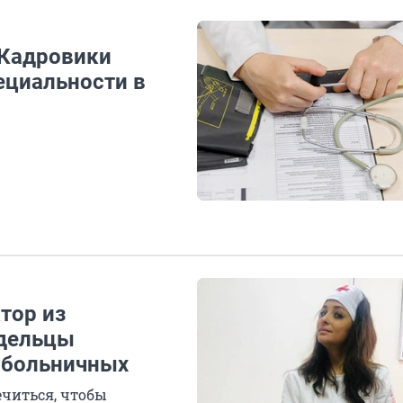
 Кадровики
ециальности в
тор из
адельцы
 больничных
ечиться, чтобы