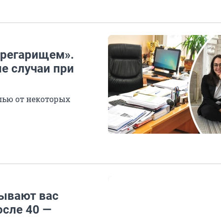
ерегарищем».
е случаи при
лью от некоторых
зывают вас
осле 40 —