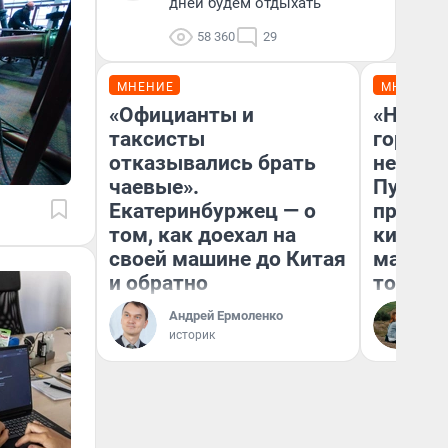
дней будем отдыхать
58 360
29
МНЕНИЕ
МНЕНИЕ
«Официанты и
«Нет н
таксисты
городов
отказывались брать
недофи
чаевые».
Путеше
Екатеринбуржец — о
проеха
том, как доехал на
киломе
своей машине до Китая
машине
и обратно
того
Андрей Ермоленко
Ек
историк