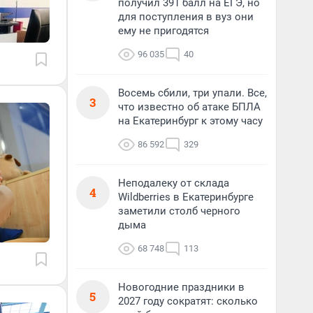
получил 391 балл на ЕГЭ, но
для поступления в вуз они
ему не пригодятся
96 035
40
Восемь сбили, три упали. Все,
3
что известно об атаке БПЛА
на Екатеринбург к этому часу
86 592
329
Неподалеку от склада
4
Wildberries в Екатеринбурге
заметили столб черного
дыма
68 748
113
Новогодние праздники в
5
2027 году сократят: сколько