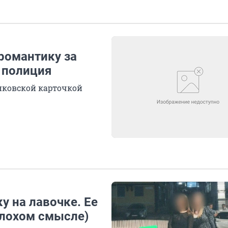
романтику за
т полиция
нковской карточкой
у на лавочке. Ее
плохом смысле)