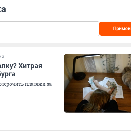
ка
Примен
ИЯ
алку? Хитрая
бурга
 отсрочить платежи за