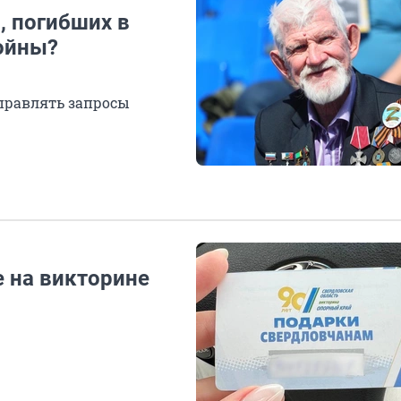
, погибших в
ойны?
тправлять запросы
е на викторине