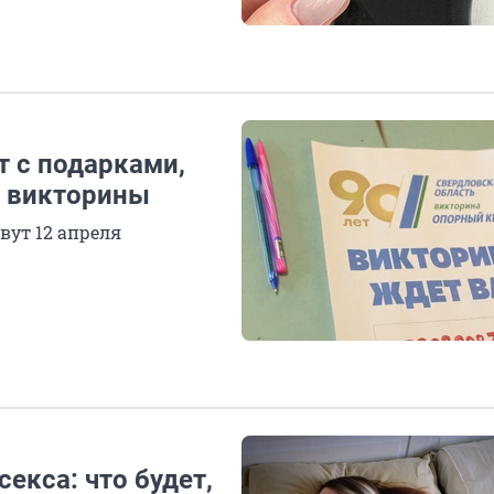
т с подарками,
и викторины
вут 12 апреля
екса: что будет,