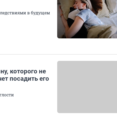
следствиями в будущем
у, которого не
чет посадить его
аглости