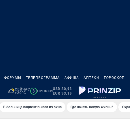
ФОРУМЫ
ТЕЛЕПРОГРАММА
АФИША
АПТЕКИ
ГОРОСКОП
USD 80,93
СЕЙЧАС
3
ПРОБКИ
+20°C
EUR 93,19
В больнице пациент выпал из окна
Где начать новую жизнь?
Охра