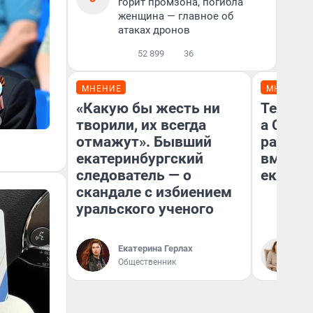
горит промзона, погибла
женщина — главное об
атаках дронов
52 899
36
МНЕНИЕ
МНЕНИЕ
«Какую бы жесть ни
Тельцов
творили, их всегда
а Скор
отмажут». Бывший
разведу
екатеринбургский
вмешае
следователь — о
екатер
скандале с избиением
уральского ученого
Екатерина Герлах
Та
Общественник