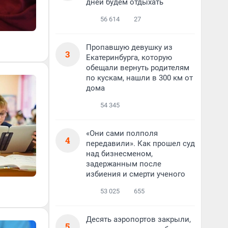
дней будем отдыхать
56 614
27
Пропавшую девушку из
3
Екатеринбурга, которую
обещали вернуть родителям
по кускам, нашли в 300 км от
дома
54 345
«Они сами полполя
4
передавили». Как прошел суд
над бизнесменом,
задержанным после
избиения и смерти ученого
53 025
655
Десять аэропортов закрыли,
5