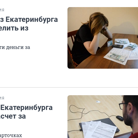
ИЯ
з Екатеринбурга
елить из
ти деньги за
ИЯ
 Екатеринбурга
счет за
арточках