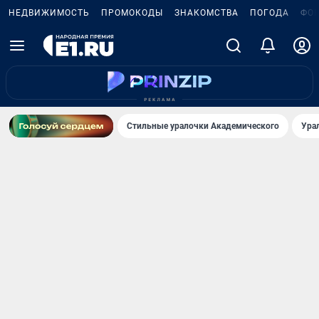
НЕДВИЖИМОСТЬ
ПРОМОКОДЫ
ЗНАКОМСТВА
ПОГОДА
ФО
Стильные уралочки Академического
Ура