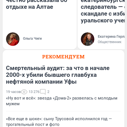
честно рассказала об
екатеринбургск
отдыхе на Алтае
следователь — 
скандале с изб
уральского уче
Екатерина Герла
Ольга Чиги
Общественник
РЕКОМЕНДУЕМ
Смертельный аудит: за что в начале
2000-х убили бывшего главбуха
нефтяной компании Уфы
19 часов
13 276
2
«Ну вот и всё»: звезда «Дома-2» развелась с молодым
мужем
«Все еще в шоке»: сыну Трусовой исполнился год —
трогательный пост и фото