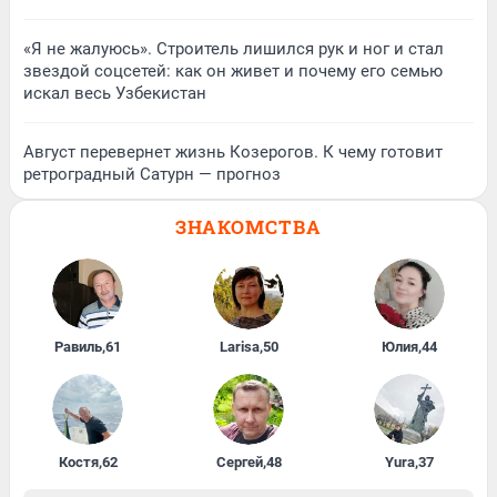
«Я не жалуюсь». Строитель лишился рук и ног и стал
звездой соцсетей: как он живет и почему его семью
искал весь Узбекистан
Август перевернет жизнь Козерогов. К чему готовит
ретроградный Сатурн — прогноз
ЗНАКОМСТВА
Равиль
,
61
Larisa
,
50
Юлия
,
44
Костя
,
62
Сергей
,
48
Yura
,
37