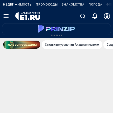
НЕДВИЖИМОСТЬ
ПРОМОКОДЫ
ЗНАКОМСТВА
ПОГОДА
ФО
Стильные уралочки Академического
Сек