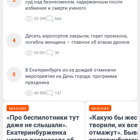
суд над бизнесменом, задержанным после
избиения и смерти ученого
53 295
664
Десять аэропортов закрыли, горит промзона,
4
погибла женщина — главное об атаках дронов
53 061
36
В Екатеринбурге из-за дождей отменили
5
мероприятия на День города: программа
праздника
49 599
147
МНЕНИЕ
МНЕНИЕ
«Про беспилотники тут
«Какую бы жест
даже не слышали».
творили, их все
Екатеринбурженка
отмажут». Быв