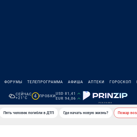
ФОРУМЫ
ТЕЛЕПРОГРАММА
АФИША
АПТЕКИ
ГОРОСКОП
USD 81,41
СЕЙЧАС
4
ПРОБКИ
+21°C
EUR 94,06
Пять человек погибли в ДТП
Где начать новую жизнь?
Пожар возл