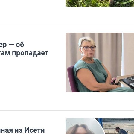
ер — об
там пропадает
нная из Исети