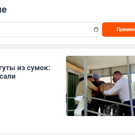
ие
Примен
гуты из сумок:
асали