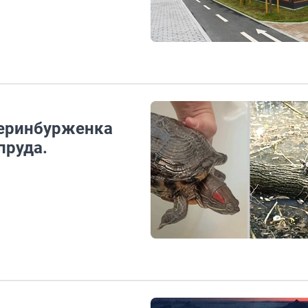
теринбурженка
пруда.