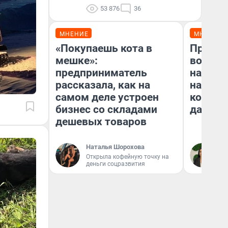
53 876
36
МНЕНИЕ
МНЕНИЕ
«Покупаешь кота в
Продаш
мешке»:
возьмут
предприниматель
нам го
рассказала, как на
налого
самом деле устроен
коснет
бизнес со складами
даже р
дешевых товаров
Наталья Шорохова
Ан
Открыла кофейную точку на
деньги соцразвития