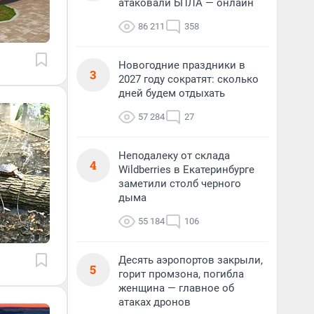
атаковали БПЛА — онлайн
86 211
358
Новогодние праздники в
3
2027 году сократят: сколько
дней будем отдыхать
57 284
27
Неподалеку от склада
4
Wildberries в Екатеринбурге
заметили столб черного
дыма
55 184
106
Десять аэропортов закрыли,
5
горит промзона, погибла
женщина — главное об
атаках дронов