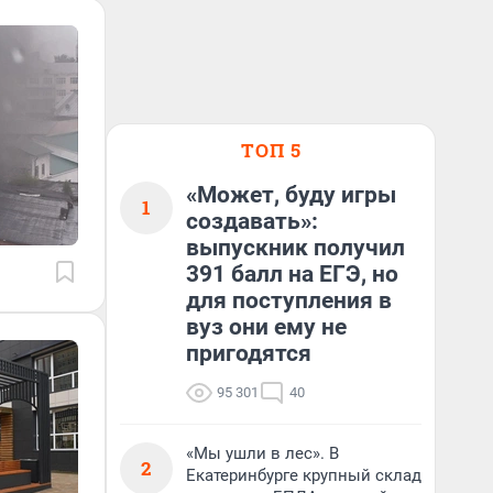
ТОП 5
«Может, буду игры
1
создавать»:
выпускник получил
391 балл на ЕГЭ, но
для поступления в
вуз они ему не
пригодятся
95 301
40
«Мы ушли в лес». В
2
Екатеринбурге крупный склад