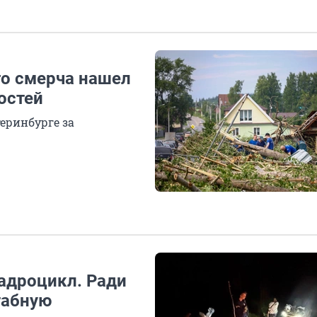
го смерча нашел
остей
еринбурге за
вадроцикл. Ради
табную