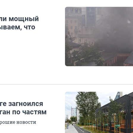
или мощный
ываем, что
ге загноился
ган по частям
орошие новости