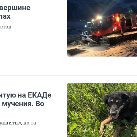
 вершине
пах
стов
итую на ЕКАДе
а мучения. Во
защиты», но та