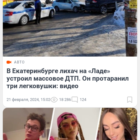
АВТО
В Екатеринбурге лихач на «Ладе»
устроил массовое ДТП. Он протаранил
три легковушки: видео
21 февраля, 2024, 15:02
18 286
124