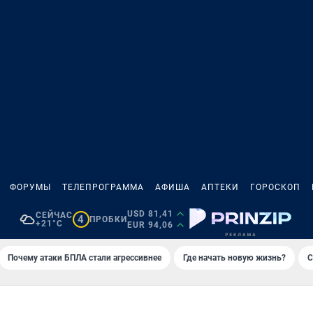
ФОРУМЫ
ТЕЛЕПРОГРАММА
АФИША
АПТЕКИ
ГОРОСКОП
USD 81,41
СЕЙЧАС
4
ПРОБКИ
+21°C
EUR 94,06
Почему атаки БПЛА стали агрессивнее
Где начать новую жизнь?
С