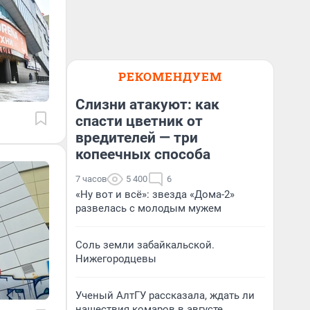
РЕКОМЕНДУЕМ
Слизни атакуют: как
спасти цветник от
вредителей — три
копеечных способа
7 часов
5 400
6
«Ну вот и всё»: звезда «Дома-2»
развелась с молодым мужем
Соль земли забайкальской.
Нижегородцевы
Ученый АлтГУ рассказала, ждать ли
нашествия комаров в августе