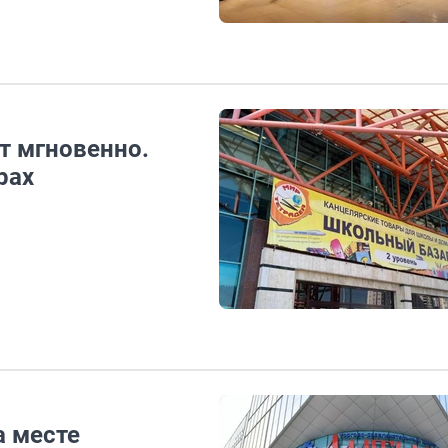
т мгновенно.
рах
а месте