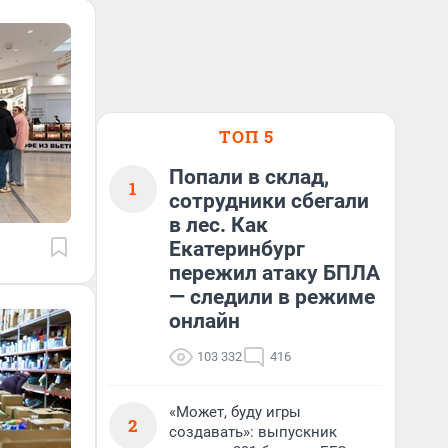
ТОП 5
Попали в склад,
1
сотрудники сбегали
в лес. Как
Екатеринбург
пережил атаку БПЛА
— следили в режиме
онлайн
103 332
416
«Может, буду игры
2
создавать»: выпускник