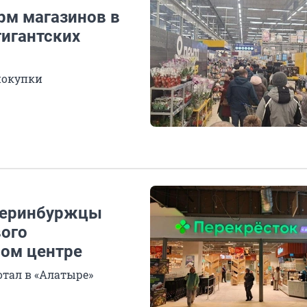
рм магазинов в
гигантских
 покупки
атеринбуржцы
вого
вом центре
отал в «Алатыре»