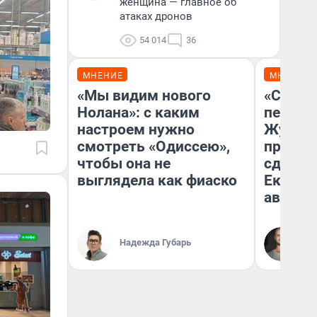
женщина — главное об
атаках дронов
54 014
36
МНЕНИЕ
МНЕНИЕ
«Мы видим нового
«Стоил
Нолана»: с каким
перено
настроем нужно
Журнал
смотреть «Одиссею»,
провал
чтобы она не
сдвину
выглядела как фиаско
Екатери
август
Да
Надежда Губарь
За
ре