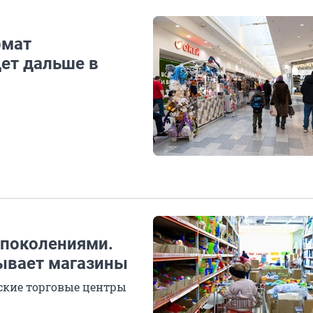
рмат
дет дальше в
 поколениями.
ывает магазины
тские торговые центры