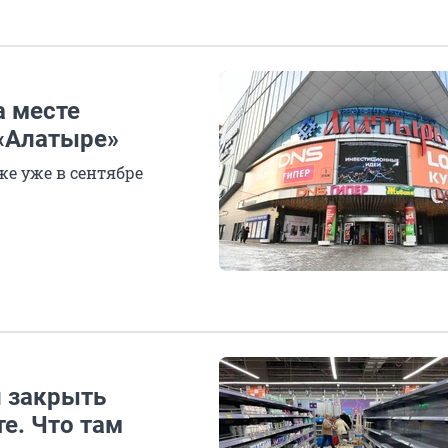
а месте
«Алатыре»
же уже в сентябре
и закрыть
е. Что там