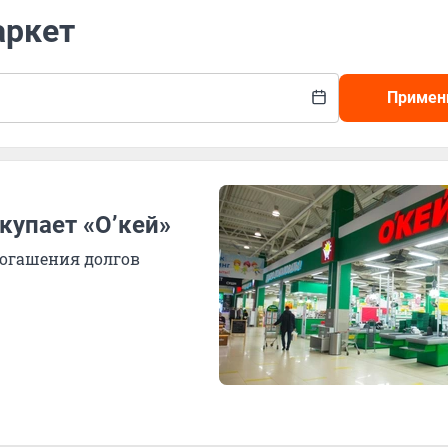
аркет
Примен
купает «О’кей»
погашения долгов