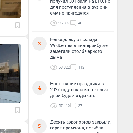
получил 391 балл на ЕГЭ, но
для поступления в вуз они
ему не пригодятся
95 397
40
Неподалеку от склада
3
Wildberries в Екатеринбурге
заметили столб черного
дыма
58 322
112
Новогодние праздники в
4
2027 году сократят: сколько
дней будем отдыхать
57 410
27
Десять аэропортов закрыли,
5
горит промзона, погибла