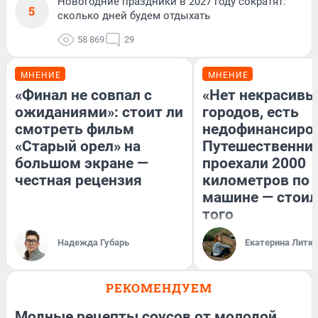
Новогодние праздники в 2027 году сократят:
5
сколько дней будем отдыхать
58 869
29
МНЕНИЕ
МНЕНИЕ
«Финал не совпал с
«Нет некрасивы
ожиданиями»: стоит ли
городов, есть
смотреть фильм
недофинансиро
«Старый орел» на
Путешественни
большом экране —
проехали 2000
честная рецензия
километров по 
машине — стоил
того
Надежда Губарь
Екатерина Литк
РЕКОМЕНДУЕМ
Модные рецепты соусов от молодой