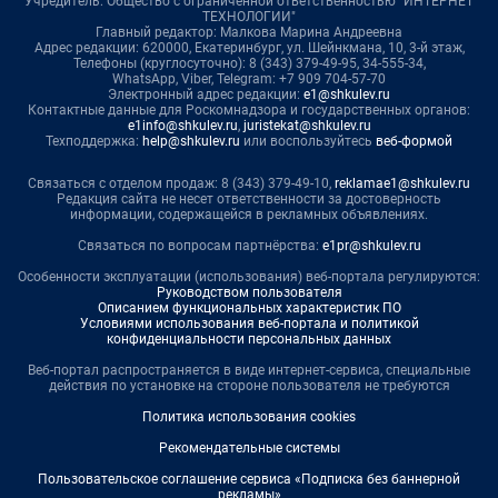
Учредитель: Общество с ограниченной ответственностью "ИНТЕРНЕТ
ТЕХНОЛОГИИ"
Главный редактор: Малкова Марина Андреевна
Адрес редакции: 620000, Екатеринбург, ул. Шейнкмана, 10, 3-й этаж,
Телефоны (круглосуточно): 8 (343) 379-49-95, 34-555-34,
WhatsApp, Viber, Telegram: +7 909 704-57-70
Электронный адрес редакции:
e1@shkulev.ru
Контактные данные для Роскомнадзора и государственных органов:
e1info@shkulev.ru
,
juristekat@shkulev.ru
Техподдержка:
help@shkulev.ru
или воспользуйтесь
веб-формой
Связаться с отделом продаж: 8 (343) 379-49-10,
reklamae1@shkulev.ru
Редакция сайта не несет ответственности за достоверность
информации, содержащейся в рекламных объявлениях.
Связаться по вопросам партнёрства:
e1pr@shkulev.ru
Особенности эксплуатации (использования) веб-портала регулируются:
Руководством пользователя
Описанием функциональных характеристик ПО
Условиями использования веб-портала и политикой
конфиденциальности персональных данных
Веб-портал распространяется в виде интернет-сервиса, специальные
действия по установке на стороне пользователя не требуются
Политика использования cookies
Рекомендательные системы
Пользовательское соглашение сервиса «Подписка без баннерной
рекламы»