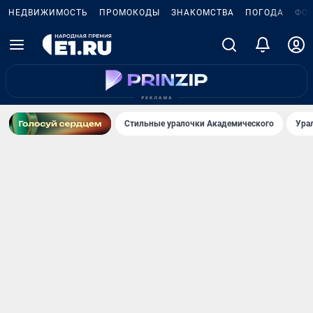
НЕДВИЖИМОСТЬ
ПРОМОКОДЫ
ЗНАКОМСТВА
ПОГОДА
ФО
Стильные уралочки Академического
Ура