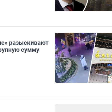
иче» разыскивают
крупную сумму