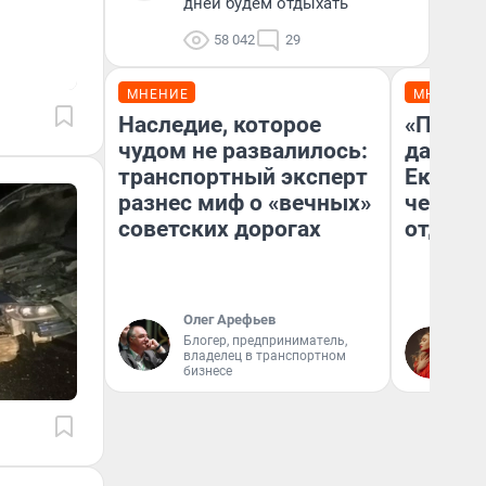
дней будем отдыхать
58 042
29
МНЕНИЕ
МНЕНИЕ
Наследие, которое
«Про б
чудом не развалилось:
даже н
транспортный эксперт
Екатер
разнес миф о «вечных»
честно
советских дорогах
отдыхе
Олег Арефьев
Блогер, предприниматель,
Ол
владелец в транспортном
бизнесе