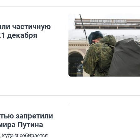
или частичную
21 декабря
стью запретили
мира Путина
куда и собирается