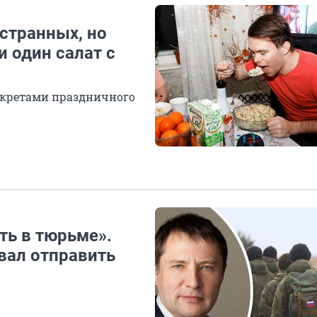
 странных, но
и один салат с
екретами праздничного
еть в тюрьме».
вал отправить