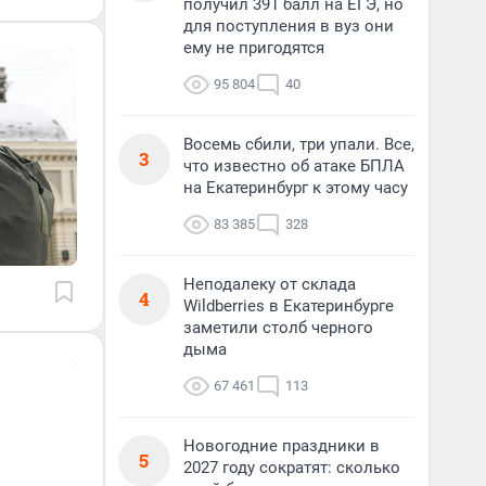
получил 391 балл на ЕГЭ, но
для поступления в вуз они
ему не пригодятся
95 804
40
Восемь сбили, три упали. Все,
3
что известно об атаке БПЛА
на Екатеринбург к этому часу
83 385
328
Неподалеку от склада
4
Wildberries в Екатеринбурге
заметили столб черного
дыма
67 461
113
Новогодние праздники в
5
2027 году сократят: сколько