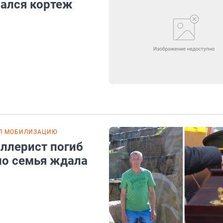
чался кортеж
Л МОБИЛИЗАЦИЮ
ллерист погиб
ело семья ждала