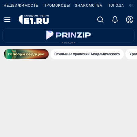
НЕДВИЖИМОСТЬ
ПРОМОКОДЫ
ЗНАКОМСТВА
ПОГОДА
ФО
Стильные уралочки Академического
Ура