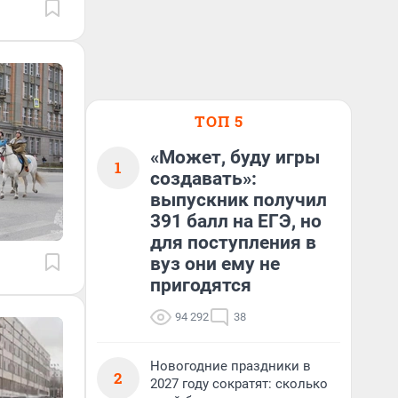
ТОП 5
«Может, буду игры
1
создавать»:
выпускник получил
391 балл на ЕГЭ, но
для поступления в
вуз они ему не
пригодятся
94 292
38
Новогодние праздники в
2
2027 году сократят: сколько