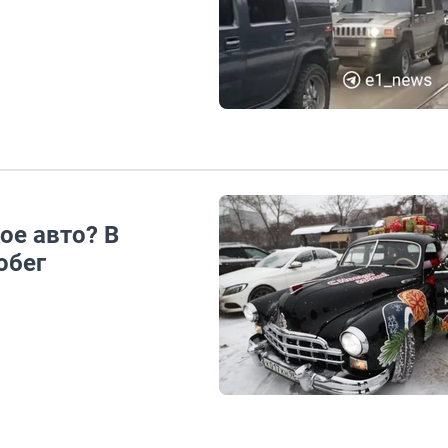
ое авто? В
обег