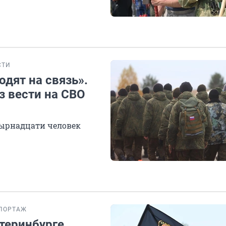
СТИ
одят на связь».
з вести на СВО
тырнадцати человек
ПОРТАЖ
теринбурге