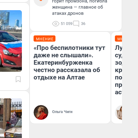
горит промзона, погибла
женщина — главное об
атаках дронов
51 059
36
МНЕНИЕ
МНЕНИЕ
«Про беспилотники тут
Луна п
даже не слышали».
судьбу
Екатеринбурженка
зодиак
честно рассказала об
круто 
отдыхе на Алтае
полтора
предуп
астрол
Ольга Чиги
Та