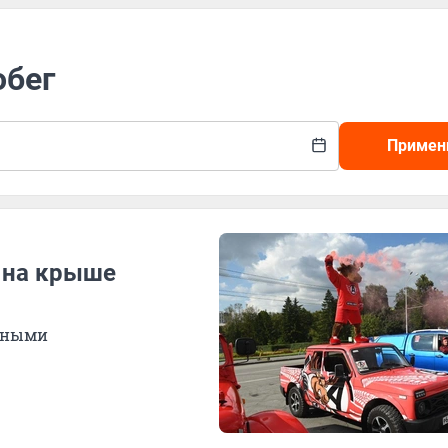
обег
Примен
я на крыше
асными