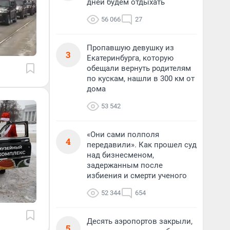
дней будем отдыхать
56 066
27
Пропавшую девушку из
3
Екатеринбурга, которую
обещали вернуть родителям
по кускам, нашли в 300 км от
дома
53 542
«Они сами полполя
4
передавили». Как прошел суд
над бизнесменом,
задержанным после
избиения и смерти ученого
52 344
654
Десять аэропортов закрыли,
5