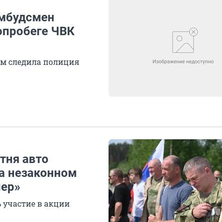
омбудсмен
опробеге ЧВК
ом следила полиция
тня авто
на незаконном
нер»
 участие в акции