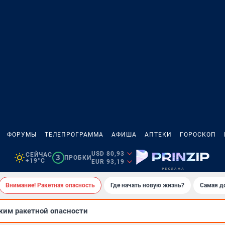
ФОРУМЫ
ТЕЛЕПРОГРАММА
АФИША
АПТЕКИ
ГОРОСКОП
USD 80,93
СЕЙЧАС
3
ПРОБКИ
+19°C
EUR 93,19
Внимание! Ракетная опасность
Где начать новую жизнь?
Самая д
им ракетной опасности