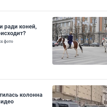
и ради коней,
оисходит?
их фото
тилась колонна
видео