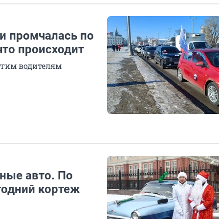
и промчалась по
что происходит
угим водителям
ные авто. По
годний кортеж