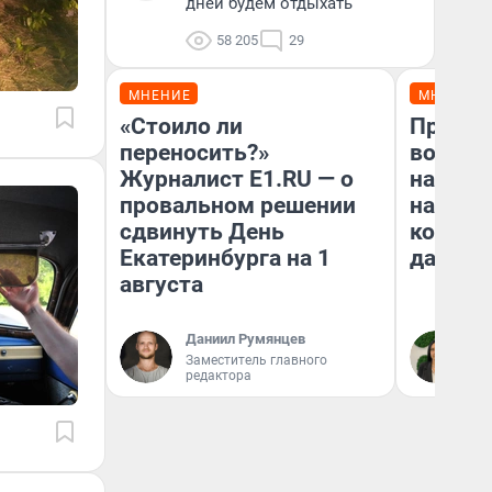
дней будем отдыхать
58 205
29
МНЕНИЕ
МНЕНИЕ
«Стоило ли
Продаш
переносить?»
возьмут
Журналист E1.RU — о
нам го
провальном решении
налого
сдвинуть День
коснет
Екатеринбурга на 1
даже р
августа
Даниил Румянцев
Ан
Заместитель главного
редактора