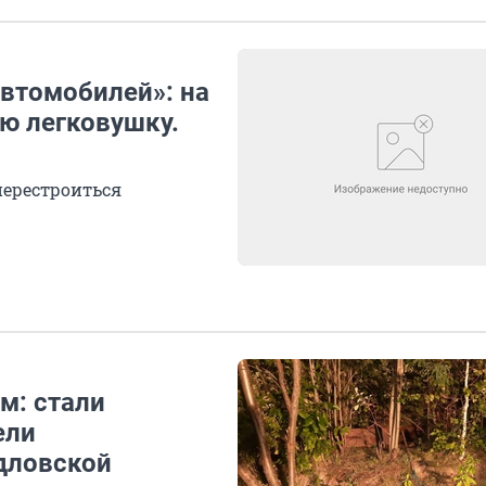
автомобилей»: на
ю легковушку.
перестроиться
м: стали
ели
дловской