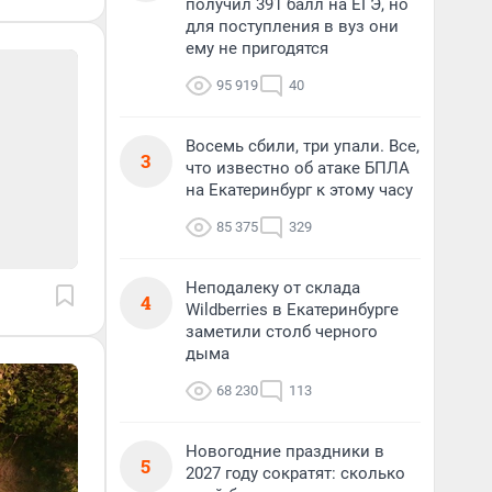
получил 391 балл на ЕГЭ, но
для поступления в вуз они
ему не пригодятся
95 919
40
Восемь сбили, три упали. Все,
3
что известно об атаке БПЛА
на Екатеринбург к этому часу
85 375
329
Неподалеку от склада
4
Wildberries в Екатеринбурге
заметили столб черного
дыма
68 230
113
Новогодние праздники в
5
2027 году сократят: сколько