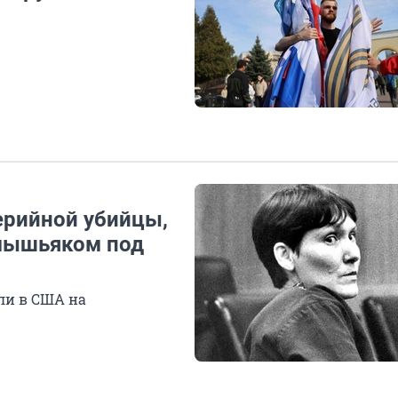
ерийной убийцы,
 мышьяком под
ли в США на