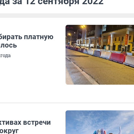
да за 12 сентября 2022
бирать платную
илось
 года
ктивах встречи
вокруг