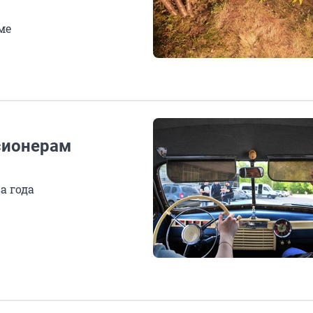
ме
сионерам
а года