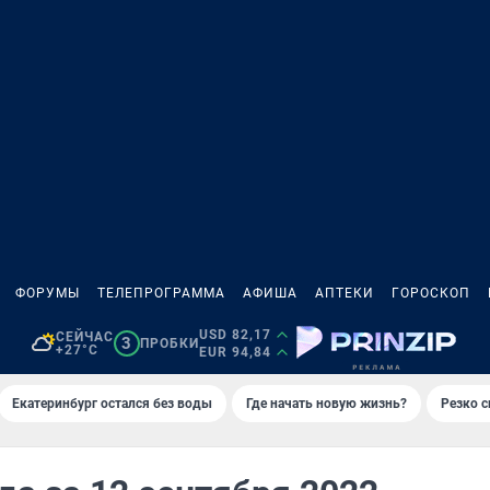
ФОРУМЫ
ТЕЛЕПРОГРАММА
АФИША
АПТЕКИ
ГОРОСКОП
USD 82,17
СЕЙЧАС
3
ПРОБКИ
+27°C
EUR 94,84
Екатеринбург остался без воды
Где начать новую жизнь?
Резко с