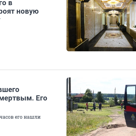
го в
роят новую
т
вшего
мертвым. Его
 часов его нашли