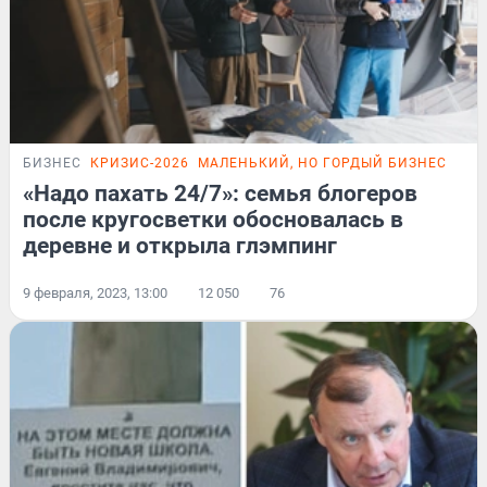
БИЗНЕС
КРИЗИС-2026
МАЛЕНЬКИЙ, НО ГОРДЫЙ БИЗНЕС
ИСТ
«Надо пахать 24/7»: семья блогеров
после кругосветки обосновалась в
деревне и открыла глэмпинг
9 февраля, 2023, 13:00
12 050
76