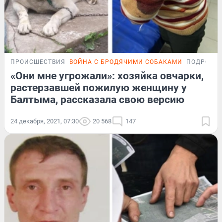
ПРОИСШЕСТВИЯ
ВОЙНА С БРОДЯЧИМИ СОБАКАМИ
ПОДРОБН
«Они мне угрожали»: хозяйка овчарки,
растерзавшей пожилую женщину у
Балтыма, рассказала свою версию
24 декабря, 2021, 07:30
20 568
147