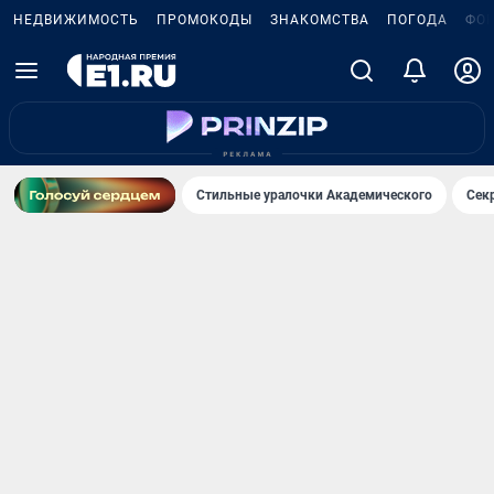
НЕДВИЖИМОСТЬ
ПРОМОКОДЫ
ЗНАКОМСТВА
ПОГОДА
ФО
Стильные уралочки Академического
Сек