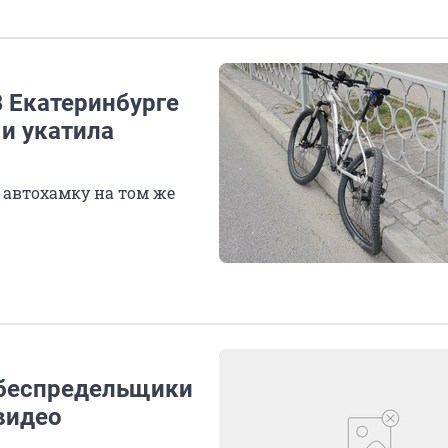
В Екатеринбурге
и укатила
 автохамку на том же
-беспредельщики
видео