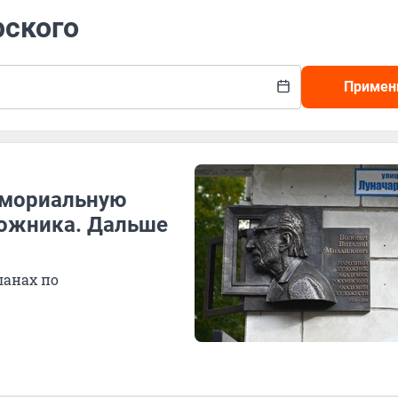
рского
Примен
емориальную
дожника. Дальше
ланах по