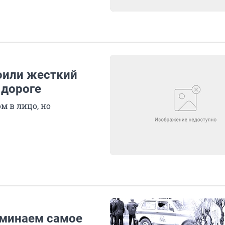
роили жесткий
 дороге
м в лицо, но
оминаем самое