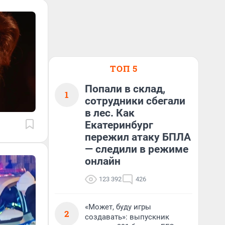
ТОП 5
Попали в склад,
1
сотрудники сбегали
в лес. Как
Екатеринбург
пережил атаку БПЛА
— следили в режиме
онлайн
123 392
426
«Может, буду игры
2
создавать»: выпускник