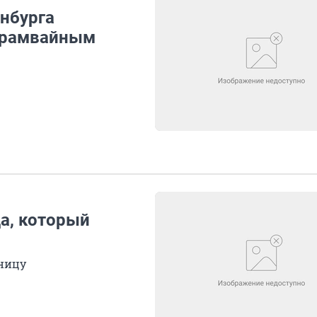
инбурга
 трамвайным
а, который
ницу