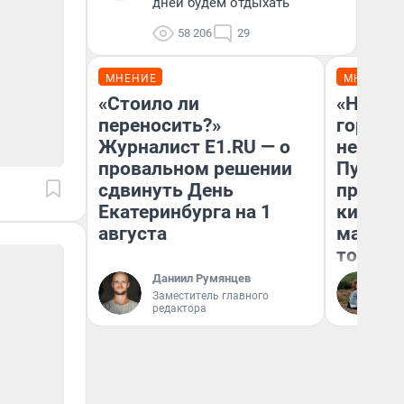
дней будем отдыхать
58 206
29
МНЕНИЕ
МНЕНИЕ
«Стоило ли
«Нет н
переносить?»
городов
Журналист E1.RU — о
недофи
провальном решении
Путеше
сдвинуть День
проеха
Екатеринбурга на 1
киломе
августа
машине
того
Даниил Румянцев
Ек
Заместитель главного
редактора