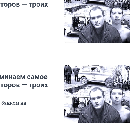
торов — троих
оминаем самое
торов — троих
д банком на