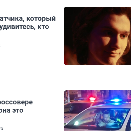
атчика, который
удивитесь, кто
и
россовере
она это
го