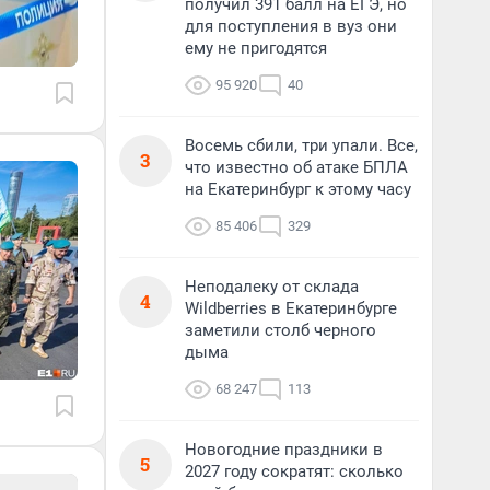
получил 391 балл на ЕГЭ, но
для поступления в вуз они
ему не пригодятся
95 920
40
Восемь сбили, три упали. Все,
3
что известно об атаке БПЛА
на Екатеринбург к этому часу
85 406
329
Неподалеку от склада
4
Wildberries в Екатеринбурге
заметили столб черного
дыма
68 247
113
Новогодние праздники в
5
2027 году сократят: сколько