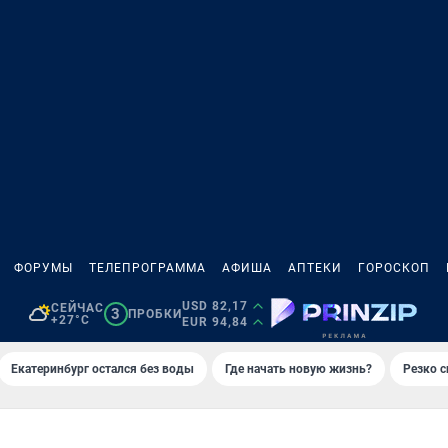
ФОРУМЫ
ТЕЛЕПРОГРАММА
АФИША
АПТЕКИ
ГОРОСКОП
USD 82,17
СЕЙЧАС
3
ПРОБКИ
+27°C
EUR 94,84
Екатеринбург остался без воды
Где начать новую жизнь?
Резко с