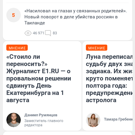
«Насиловал на глазах у связанных родителей».
5
Новый поворот в деле убийства россиян в
Таиланде
46 971
83
МНЕНИЕ
МНЕНИЕ
«Стоило ли
Луна переписал
переносить?»
судьбу двух зна
Журналист E1.RU — о
зодиака. Их жи
провальном решении
круто поменяет
сдвинуть День
полтора года:
Екатеринбурга на 1
предупреждени
августа
астролога
Даниил Румянцев
Тамара Гребеню
Заместитель главного
редактора