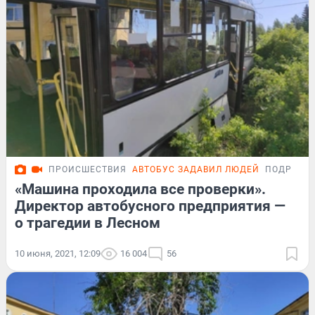
ПРОИСШЕСТВИЯ
АВТОБУС ЗАДАВИЛ ЛЮДЕЙ
ПОДРОБН
«Машина проходила все проверки».
Директор автобусного предприятия —
о трагедии в Лесном
10 июня, 2021, 12:09
16 004
56