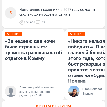
Новогодние праздники в 2027 году сократят:
5
сколько дней будем отдыхать
58 648
29
МНЕНИЕ
МНЕНИЕ
«За неделю две ночи
«Никого нельзя
были страшные»:
победить». О ч
туристка рассказала об
главный блокба
отдыхе в Крыму
этого года, кот
бьет рекорды в
прокате: честн
отзыв на «Одис
Нолана
Александра Исмайлова
Стас Соколов
заместитель главного
Эксперт
редактора 63.RU
РЕКОМЕНДУЕМ