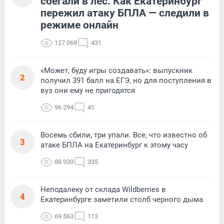
сбегали в лес. Как Екатеринбург
пережил атаку БПЛА — следили в
режиме онлайн
127 069
431
«Может, буду игры создавать»: выпускник
2
получил 391 балл на ЕГЭ, но для поступления в
вуз они ему не пригодятся
96 294
41
Восемь сбили, три упали. Все, что известно об
3
атаке БПЛА на Екатеринбург к этому часу
88 930
335
Неподалеку от склада Wildberries в
4
Екатеринбурге заметили столб черного дыма
69 563
113