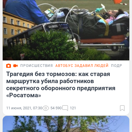
ПРОИСШЕСТВИЯ
АВТОБУС ЗАДАВИЛ ЛЮДЕЙ
ПОДРОБН
Трагедия без тормозов: как старая
маршрутка убила работников
секретного оборонного предприятия
«Росатома»
11 июня, 2021, 07:30
54 590
121