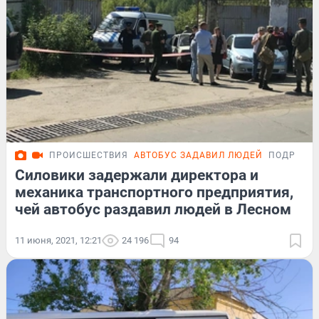
ПРОИСШЕСТВИЯ
АВТОБУС ЗАДАВИЛ ЛЮДЕЙ
ПОДРОБН
Силовики задержали директора и
механика транспортного предприятия,
чей автобус раздавил людей в Лесном
11 июня, 2021, 12:21
24 196
94