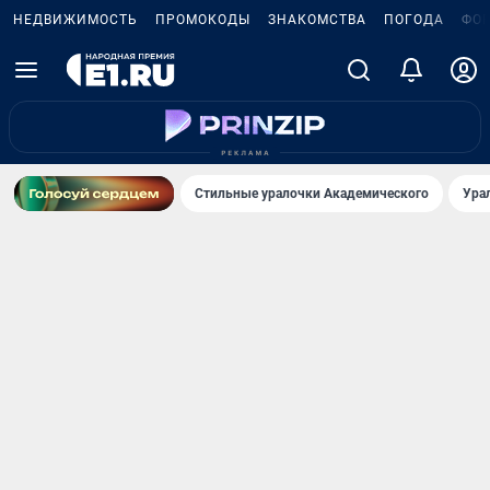
НЕДВИЖИМОСТЬ
ПРОМОКОДЫ
ЗНАКОМСТВА
ПОГОДА
ФО
Стильные уралочки Академического
Ура