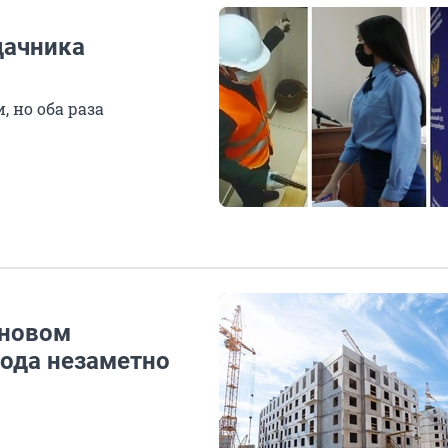
дачника
 но оба раза
 новом
рода незаметно