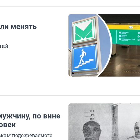
али менять
ций
мужчину, по вине
овек
скам подозреваемого