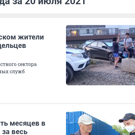
да за 20 июля 2021
нском жители
дельцев
стного сектора
ных служб
ть месяцев в
 за весь