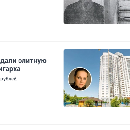
одали элитную
игарха
 рублей