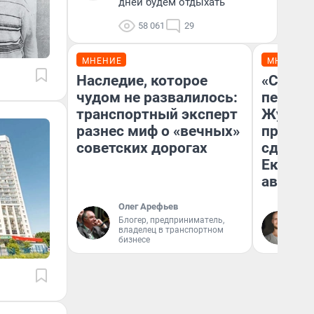
дней будем отдыхать
58 061
29
МНЕНИЕ
МНЕНИЕ
Наследие, которое
«Стоил
чудом не развалилось:
перено
транспортный эксперт
Журнал
разнес миф о «вечных»
провал
советских дорогах
сдвину
Екатери
август
Олег Арефьев
Да
Блогер, предприниматель,
владелец в транспортном
За
бизнесе
ре