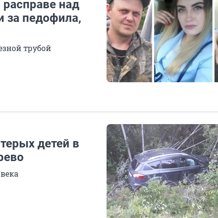
 расправе над
и за педофила,
езной трубой
терых детей в
рево
овека