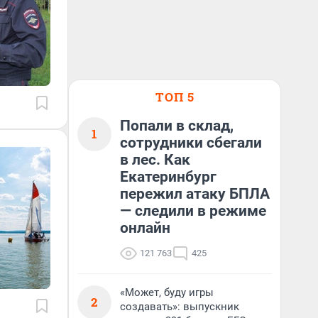
ТОП 5
Попали в склад,
1
сотрудники сбегали
в лес. Как
Екатеринбург
пережил атаку БПЛА
— следили в режиме
онлайн
121 763
425
«Может, буду игры
2
создавать»: выпускник