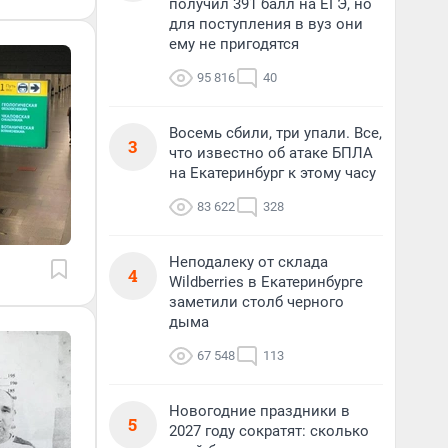
получил 391 балл на ЕГЭ, но
для поступления в вуз они
ему не пригодятся
95 816
40
Восемь сбили, три упали. Все,
3
что известно об атаке БПЛА
на Екатеринбург к этому часу
83 622
328
Неподалеку от склада
4
Wildberries в Екатеринбурге
заметили столб черного
дыма
67 548
113
Новогодние праздники в
5
2027 году сократят: сколько